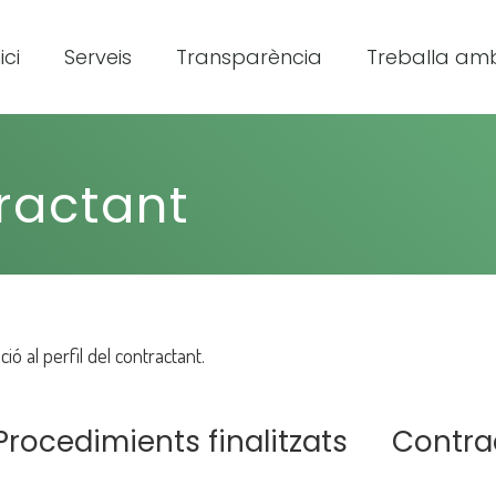
ici
Serveis
Transparència
Treballa amb
tractant
ó al perfil del contractant.
Procedimients finalitzats
Contra