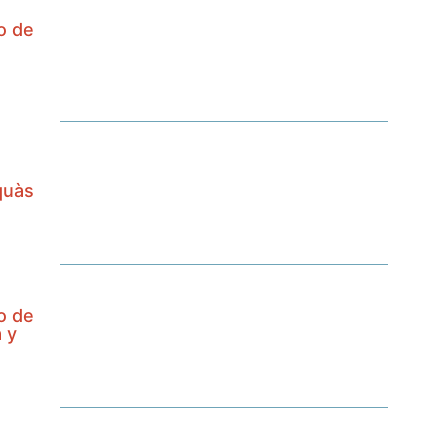
io de
quàs
io de
a y