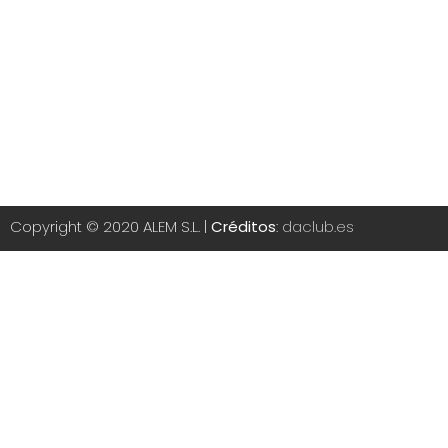
Copyright © 2020 ALEM S.L. |
Créditos
:
daclub.es