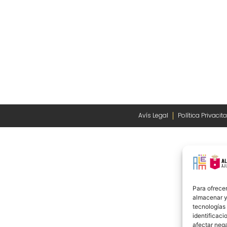
Avís Legal
Política Privacita
Para ofrecer
almacenar y/
tecnologías
identificaci
afectar nega