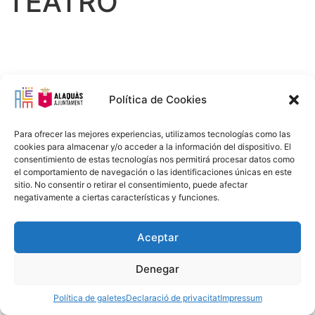
TEATRO
Política de Cookies
Para ofrecer las mejores experiencias, utilizamos tecnologías como las
cookies para almacenar y/o acceder a la información del dispositivo. El
consentimiento de estas tecnologías nos permitirá procesar datos como
Avís Legal
Política Privacitat
Política Cookies
96 151 94 00
el comportamiento de navegación o las identificaciones únicas en este
info@alem.alaquas.org
sitio. No consentir o retirar el consentimiento, puede afectar
negativamente a ciertas características y funciones.
Copyright © 2020 ALEM S.L. |
Créditos
:
daclub.es
Aceptar
Denegar
Política de galetes
Declaració de privacitat
Impressum