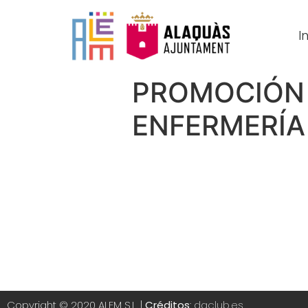
In
PROMOCIÓN 
ENFERMERÍA
Copyright © 2020 ALEM S.L. |
Créditos
:
daclub.es