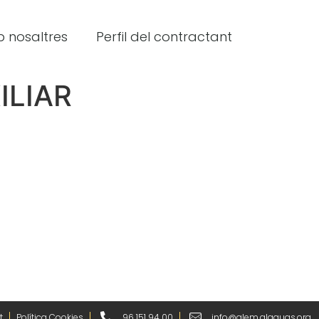
 nosaltres
Perfil del contractant
ILIAR
t
Política Cookies
96 151 94 00
info@alem.alaquas.org