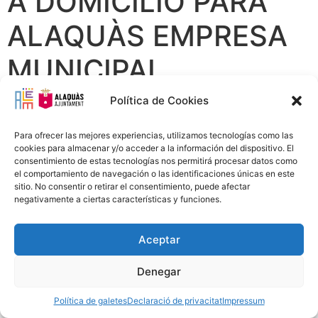
A DOMICILIO PARA
ALAQUÀS EMPRESA
MUNICIPAL
Política de Cookies
Para ofrecer las mejores experiencias, utilizamos tecnologías como las
cookies para almacenar y/o acceder a la información del dispositivo. El
consentimiento de estas tecnologías nos permitirá procesar datos como
el comportamiento de navegación o las identificaciones únicas en este
sitio. No consentir o retirar el consentimiento, puede afectar
negativamente a ciertas características y funciones.
Avís Legal
Política Privacitat
Política Cookies
96 151 94 00
Aceptar
info@alem.alaquas.org
Denegar
Copyright © 2020 ALEM S.L. |
Créditos
:
daclub.es
Política de galetes
Declaració de privacitat
Impressum