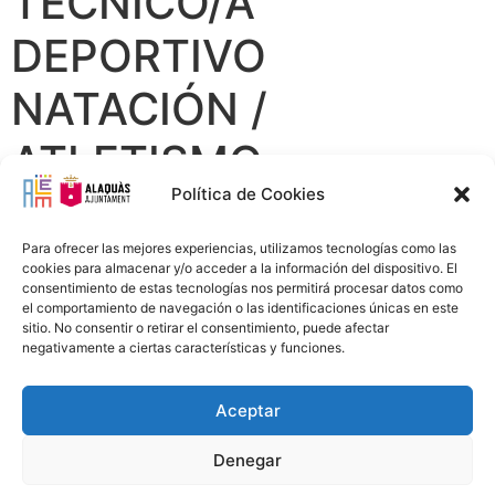
TÉCNICO/A
DEPORTIVO
NATACIÓN /
ATLETISMO..
Política de Cookies
Para ofrecer las mejores experiencias, utilizamos tecnologías como las
cookies para almacenar y/o acceder a la información del dispositivo. El
consentimiento de estas tecnologías nos permitirá procesar datos como
el comportamiento de navegación o las identificaciones únicas en este
sitio. No consentir o retirar el consentimiento, puede afectar
negativamente a ciertas características y funciones.
Aceptar
Avís Legal
Política Privacitat
Política Cookies
96 151 94 00
info@alem.alaquas.org
Denegar
Copyright © 2020 ALEM S.L. |
Créditos
:
daclub.es