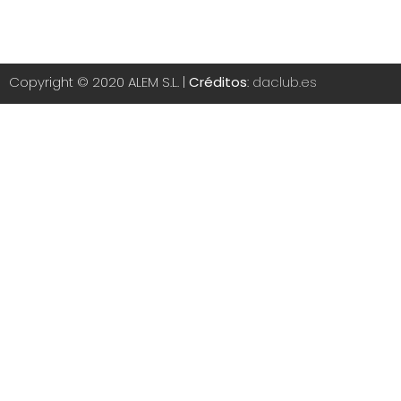
Copyright © 2020 ALEM S.L. |
Créditos
:
daclub.es