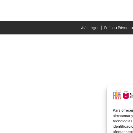
Avís Legal
Política Privacita
Para ofrecer
almacenar y/
tecnologías
identificaci
afectar nega