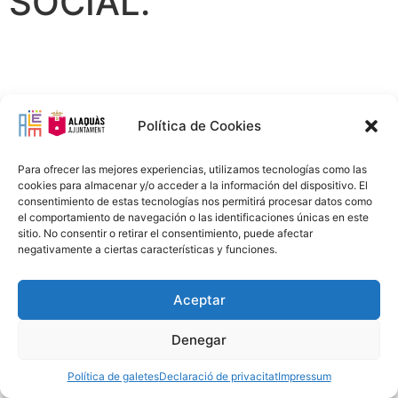
SOCIAL.
Política de Cookies
Para ofrecer las mejores experiencias, utilizamos tecnologías como las
cookies para almacenar y/o acceder a la información del dispositivo. El
consentimiento de estas tecnologías nos permitirá procesar datos como
Avís Legal
Política Privacitat
Política Cookies
96 151 94 00
el comportamiento de navegación o las identificaciones únicas en este
info@alem.alaquas.org
sitio. No consentir o retirar el consentimiento, puede afectar
negativamente a ciertas características y funciones.
Copyright © 2020 ALEM S.L. |
Créditos
:
daclub.es
Aceptar
Denegar
Política de galetes
Declaració de privacitat
Impressum