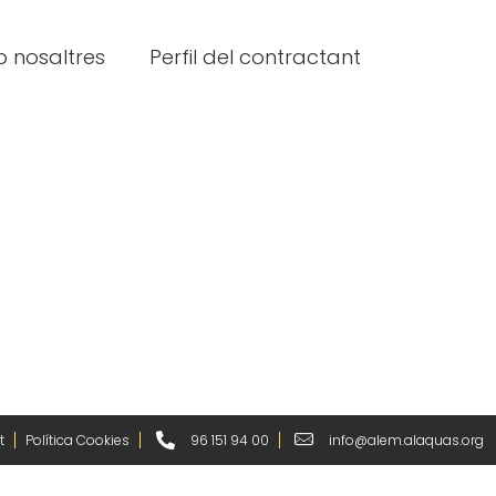
 nosaltres
Perfil del contractant
t
Política Cookies
96 151 94 00
info@alem.alaquas.org