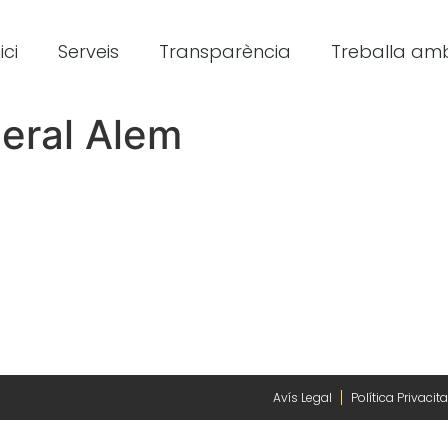
ici
Serveis
Transparència
Treballa amb
neral Alem
Avís Legal
Política Privacita