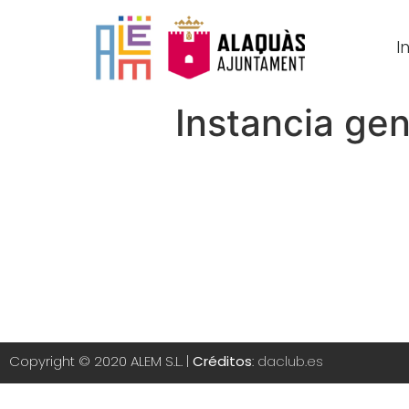
In
Instancia ge
Copyright © 2020 ALEM S.L. |
Créditos
:
daclub.es