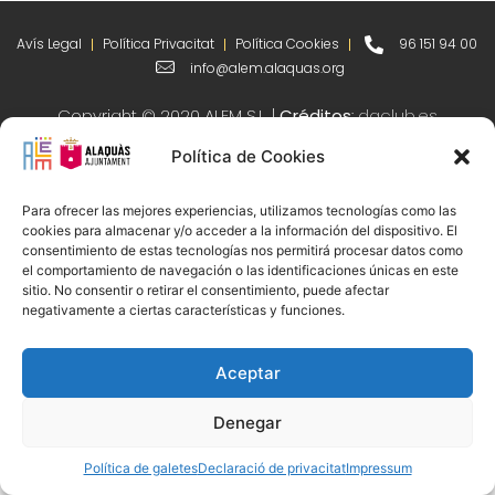
Avís Legal
Política Privacitat
Política Cookies
96 151 94 00
info@alem.alaquas.org
Copyright © 2020 ALEM S.L. |
Créditos
:
daclub.es
Política de Cookies
Para ofrecer las mejores experiencias, utilizamos tecnologías como las
cookies para almacenar y/o acceder a la información del dispositivo. El
consentimiento de estas tecnologías nos permitirá procesar datos como
el comportamiento de navegación o las identificaciones únicas en este
sitio. No consentir o retirar el consentimiento, puede afectar
negativamente a ciertas características y funciones.
Aceptar
Denegar
Política de galetes
Declaració de privacitat
Impressum