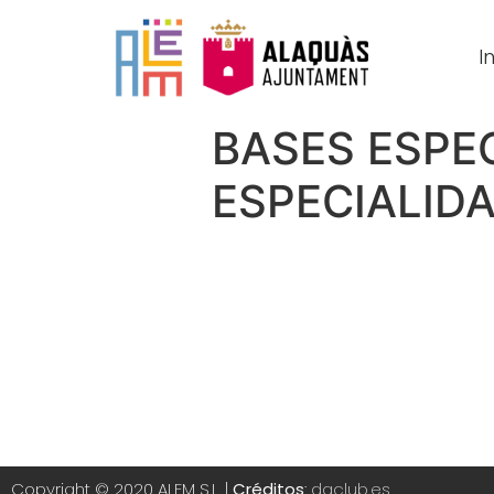
In
BASES ESPE
ESPECIALID
Copyright © 2020 ALEM S.L. |
Créditos
:
daclub.es