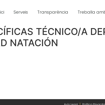
ici
Serveis
Transparència
Treballa amb
CÍFICAS TÉCNICO/A D
AD NATACIÓN
Avís Legal
Política Privacita