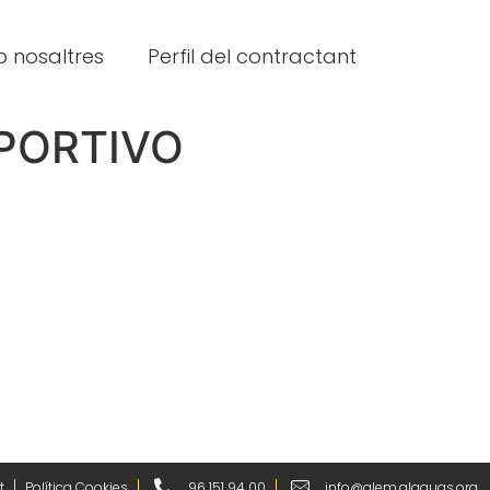
 nosaltres
Perfil del contractant
EPORTIVO
t
Política Cookies
96 151 94 00
info@alem.alaquas.org