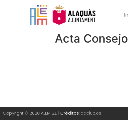
In
Acta Consejo
Copyright © 2020 ALEM S.L. |
Créditos
:
daclub.es