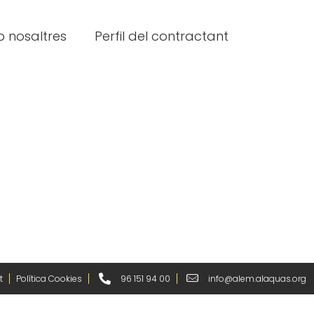
 nosaltres
Perfil del contractant
t
Política Cookies
96 151 94 00
info@alem.alaquas.org