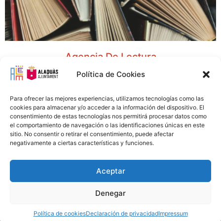
Agencia De Lectura
Política de Cookies
Para ofrecer las mejores experiencias, utilizamos tecnologías como las
cookies para almacenar y/o acceder a la información del dispositivo. El
consentimiento de estas tecnologías nos permitirá procesar datos como
el comportamiento de navegación o las identificaciones únicas en este
sitio. No consentir o retirar el consentimiento, puede afectar
negativamente a ciertas características y funciones.
Aceptar
Avís Legal
Política Privacitat
Política Cookies
96 151 94 00
info@alem.alaquas.org
Denegar
Copyright © 2020 ALEM S.L. |
Créditos
:
daclub.es
Política de cookies
Declaración de privacidad
Impressum