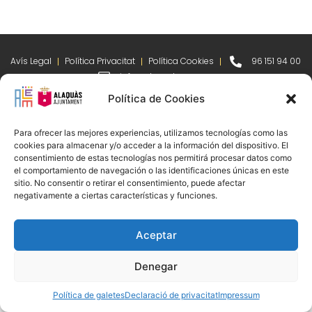
Avís Legal
Política Privacitat
Política Cookies
96 151 94 00
info@alem.alaquas.org
Política de Cookies
Copyright © 2020 ALEM S.L. |
Créditos
:
daclub.es
Para ofrecer las mejores experiencias, utilizamos tecnologías como las
cookies para almacenar y/o acceder a la información del dispositivo. El
consentimiento de estas tecnologías nos permitirá procesar datos como
el comportamiento de navegación o las identificaciones únicas en este
sitio. No consentir o retirar el consentimiento, puede afectar
negativamente a ciertas características y funciones.
Aceptar
Denegar
Política de galetes
Declaració de privacitat
Impressum