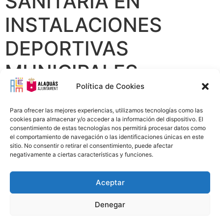
SANITARIA EN
INSTALACIONES
DEPORTIVAS
MUNICIPALES
Política de Cookies
Para ofrecer las mejores experiencias, utilizamos tecnologías como las
cookies para almacenar y/o acceder a la información del dispositivo. El
consentimiento de estas tecnologías nos permitirá procesar datos como
el comportamiento de navegación o las identificaciones únicas en este
sitio. No consentir o retirar el consentimiento, puede afectar
negativamente a ciertas características y funciones.
Aceptar
Avís Legal
Política Privacitat
Política Cookies
96 151 94 00
info@alem.alaquas.org
Denegar
Copyright © 2020 ALEM S.L. |
Créditos
:
daclub.es