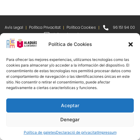
Avís Legal
Política Privacitat
Política Cookies
96 151 94 00
info@alem.alaquas.org
Política de Cookies
Copyright © 2020 ALEM S.L. |
Créditos
:
daclub.es
Para ofrecer las mejores experiencias, utilizamos tecnologías como las
cookies para almacenar y/o acceder a la información del dispositivo. El
consentimiento de estas tecnologías nos permitirá procesar datos como
el comportamiento de navegación o las identificaciones únicas en este
sitio. No consentir o retirar el consentimiento, puede afectar
negativamente a ciertas características y funciones.
Aceptar
Denegar
Política de galetes
Declaració de privacitat
Impressum