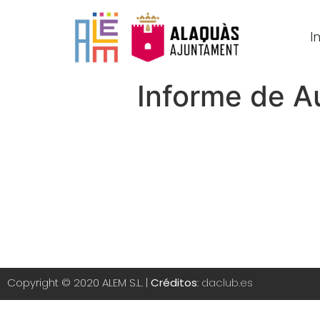
In
Informe de A
Copyright © 2020 ALEM S.L. |
Créditos
:
daclub.es