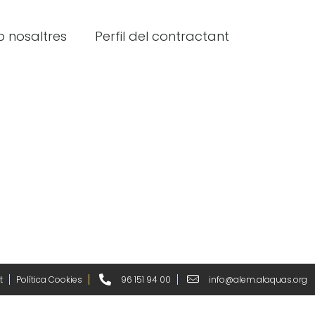
 nosaltres
Perfil del contractant
t
Política Cookies
96 151 94 00
info@alem.alaquas.org