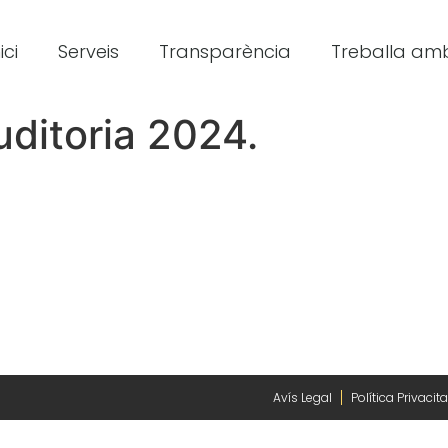
ici
Serveis
Transparència
Treballa amb
uditoria 2024.
Avís Legal
Política Privacita