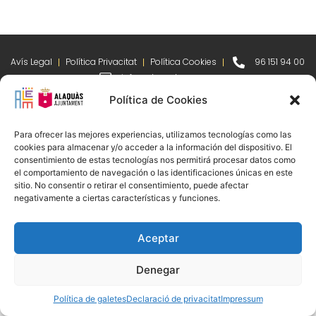
Avís Legal
Política Privacitat
Política Cookies
96 151 94 00
info@alem.alaquas.org
Política de Cookies
Copyright © 2020 ALEM S.L. |
Créditos
:
daclub.es
Para ofrecer las mejores experiencias, utilizamos tecnologías como las
cookies para almacenar y/o acceder a la información del dispositivo. El
consentimiento de estas tecnologías nos permitirá procesar datos como
el comportamiento de navegación o las identificaciones únicas en este
sitio. No consentir o retirar el consentimiento, puede afectar
negativamente a ciertas características y funciones.
Aceptar
Denegar
Política de galetes
Declaració de privacitat
Impressum